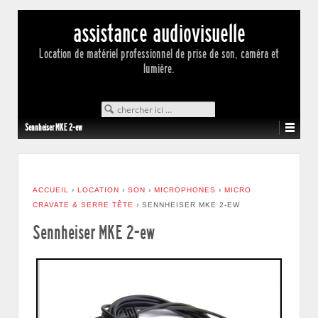
assistance audiovisuelle
Location de matériel professionnel de prise de son, caméra et
lumière.
Search for:
Sennheiser MKE 2-ew
ACCUEIL
›
LOCATION
›
SON
›
MICROPHONES
›
MICRO
CRAVATE & SERRE TÊTE
›
SENNHEISER MKE 2-EW
Sennheiser MKE 2-ew