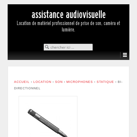
assistance audiovisuelle
Location de matériel professionnel de prise de son, caméra et
lumière.
Search for:
ACCUEIL
›
LOCATION
›
SON
›
MICROPHONES
›
STATIQUE
›
BI-
DIRECTIONNEL