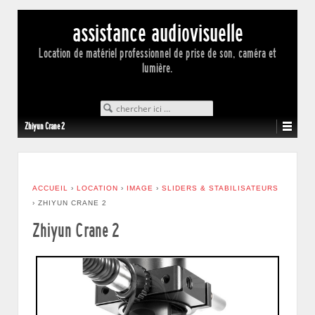
assistance audiovisuelle
Location de matériel professionnel de prise de son, caméra et
lumière.
Search for:
Zhiyun Crane 2
ACCUEIL
›
LOCATION
›
IMAGE
›
SLIDERS & STABILISATEURS
›
ZHIYUN CRANE 2
Zhiyun Crane 2