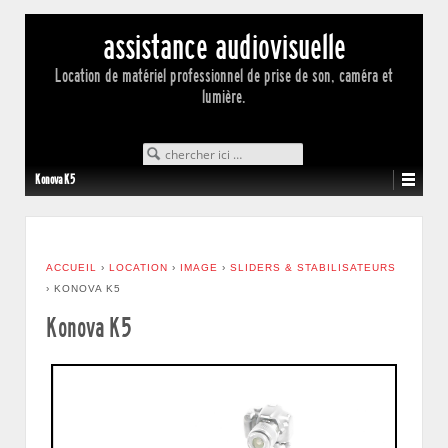
assistance audiovisuelle
Location de matériel professionnel de prise de son, caméra et
lumière.
Search for:
Konova K5
ACCUEIL
›
LOCATION
›
IMAGE
›
SLIDERS & STABILISATEURS
›
KONOVA K5
Konova K5