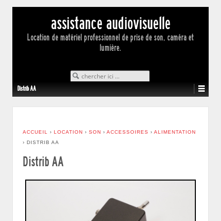
assistance audiovisuelle
Location de matériel professionnel de prise de son, caméra et
lumière.
Search for:
Distrib AA
ACCUEIL
›
LOCATION
›
SON
›
ACCESSOIRES
›
ALIMENTATION
›
DISTRIB AA
Distrib AA